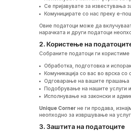
Се пријавувате за известувања з
Комуницирате со нас преку е-пош
Овие податоци може да вклучуваат:
нарачката и други податоци неопх
2. Користење на податоцит
Собраните податоци ги користиме 
Обработка, подготовка и испорак
Комуникација со вас во врска со 
Одговарање на вашите прашања 
Подобрување на нашите услуги и
Исполнување на законски и адми
Unique Corner
не ги продава, изнај
неопходно за извршување на услуга
3. Заштита на податоците