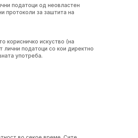
ични податоци од неовластен
ни протоколи за заштита на
о корисничко искуство (на
т лични податоци со кои директно
вната употреба.
атност во секое време. Сите