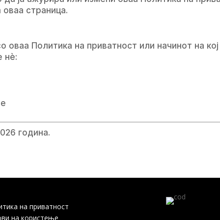
а оваа страница.
о оваа Политика на приватност или начинот на ко
 нè:
је
026 година.
итика на приватност
ови на користење