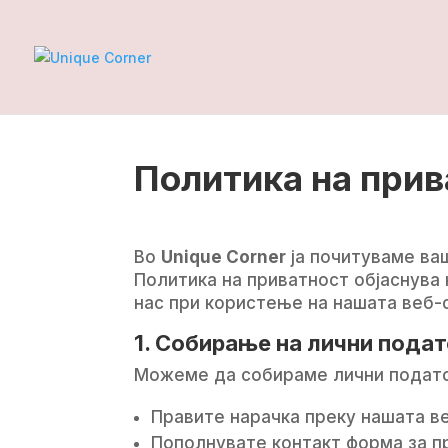
Политика на прив
Во
Unique Corner
ја почитуваме ва
Политика на приватност објаснува
нас при користење на нашата веб-
1. Собирање на лични пода
Можеме да собираме лични подато
Правите нарачка преку нашата в
Пополнувате контакт форма за п