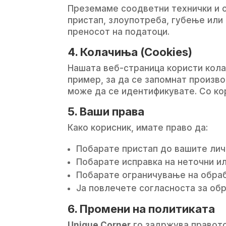
Преземаме соодветни технички и о
пристап, злоупотреба, губење или
преносот на податоци.
4. Колачиња (Cookies)
Нашата веб-страница користи кола
пример, за да се запомнат произв
може да се идентификувате. Со ко
5. Ваши права
Како корисник, имате право да:
Побарате пристап до вашите лич
Побарате исправка на неточни и
Побарате ограничување на обраб
Ја повлечете согласноста за обр
6. Промени на политиката
Unique Corner
го задржува правото