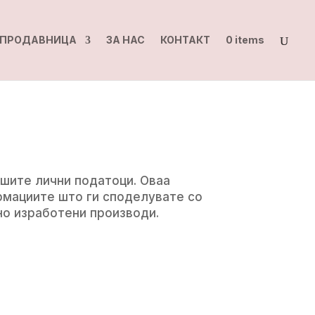
ПРОДАВНИЦА
ЗА НАС
КОНТАКТ
0 items
ашите лични податоци. Оваа
рмациите што ги споделувате со
но изработени производи.