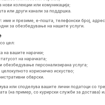
а нови колекции или комуникација;
та или други канали за поддршка.
 име и презиме, е-пошта, телефонски број, адрес
одни за обезбедување на нашите услуги.
е
со цел:
а на вашите нарачки;
статусот на нарачката;
и обезбедување персонализирана услуга;
 целокупното корисничко искуство;
нистративни обврски.
мува или споделува вашите лични податоци со трет
та (на пример, со курирски служби за достава) ил