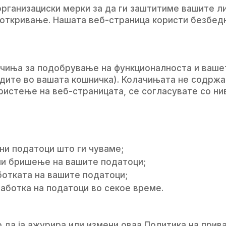
рганизациски мерки за да ги заштитиме вашите л
 откривање. Нашата веб-страница користи безбед
чиња за подобрување на функционалноста и вашет
одите во вашата кошничка). Колачињата не содржа
ристење на веб-страницата, се согласувате со ни
ни податоци што ги чуваме;
ли бришење на вашите податоци;
отката на вашите податоци;
аботка на податоци во секое време.
 да ја ажурира или измени оваа Политика на прив