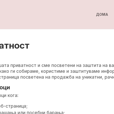
ДОМА
атност
шата приватност и сме посветени на заштита на в
 како ги собираме, користиме и заштитуваме инфо
страница посветена на продажба на уникатни, рач
тоци
ци кога:
еб-страница;
рашања или посебни барања;