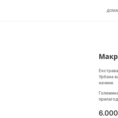
ДОМА
Макр
Екстрава
Урбана в
начини.
Големина
прилагод
6.00