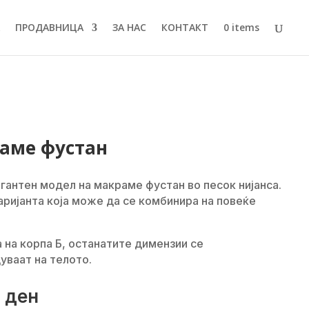
ПРОДАВНИЦА
ЗА НАС
КОНТАКТ
0 items
аме фустан
гантен модел на макраме фустан во песок нијанса.
аријанта која може да се комбинира на повеќе
 на корпа Б, останатите димензии се
уваат на телото.
0
ден