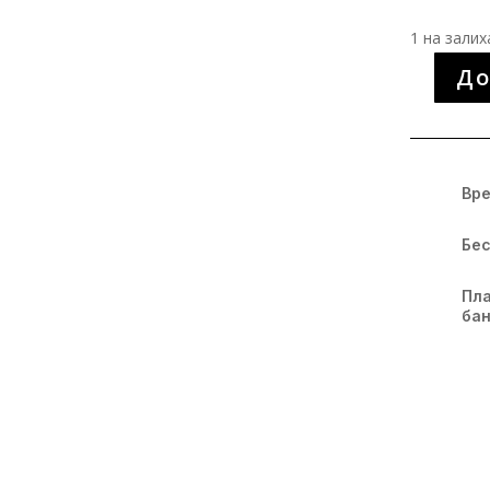
1 на залих
До
Макраме
фустан
количина
Вре
Бес
Пла
бан