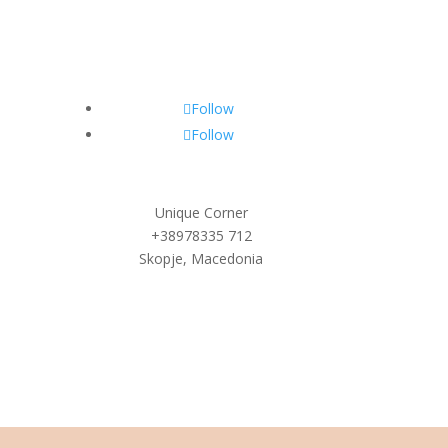
Follow
Follow
Unique Corner
+38978
335 712
Skopje, Macedonia