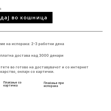
а
дај во кошница
ме на испорака: 2-3 работни дена
платна достава над 3000 денари
тете во готово на доставувачот и со интернет
карство, онлајн со картички.
Плаќање со
Плаќање при
картичка
испорака