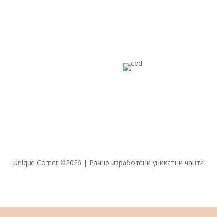
итика на приватност
ови на користење
ас
такт
тава и рефундирање
Unique Corner ©2026 | Рачно изработени уникатни чанти