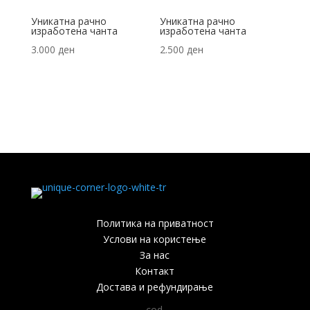
Уникатна рачно
Уникатна рачно
изработена чанта
изработена чанта
3.000
ден
2.500
ден
Политика на приватност
Услови на користење
За нас
Контакт
Достава и рефундирање