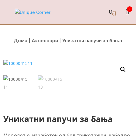
0
Дома
|
Аксесоари
| Уникатни папучи за бања
Уникатни папучи за бања
Моделот е изработен од бел трикотажен кабел во