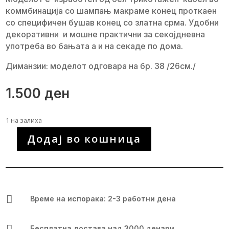
коммбинација со шампањ макраме конец проткаен
со специфичен бушав конец со златна срма. Удобни
декоративни и мошне практични за секојдневна
употреба во бањата а и на секаде по дома.
Диманзии: моделот одговара на бр. 38 /26см./
1.500
ден
1 на залиха
Додај во кошница
Уникатни
папучи
за
бања
количина

Време на испорака: 2-3 работни дена

Бесплатна достава над 3000 денари