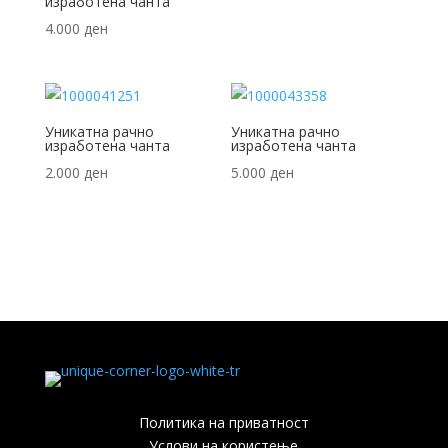
изработена чанта
4.000
ден
Уникатна рачно
Уникатна рачно
изработена чанта
изработена чанта
2.000
ден
5.000
ден
Политика на приватност
Услови на користење