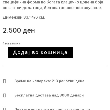
специфична форма во богата клацично црвена боја
со златни додатоци, без внатрешно поставување.
Димензии 33/14/6 см.
2.500
ден
1 на залиха
Додај во кошница
Уникатна
рачно
изработена
чанта
количина

Време на испорака: 2-3 работни дена

Бесплатна достава над 3000 денари

Платете во готово на доставувачот и со