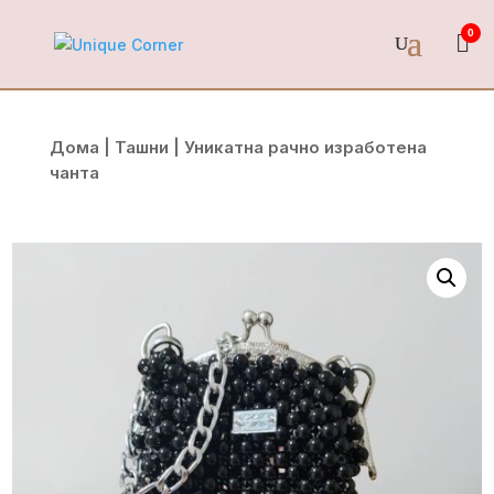
0
Дома
|
Ташни
| Уникатна рачно изработена
чанта