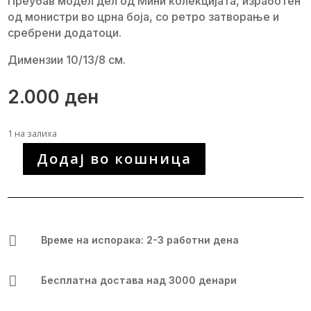
Преубав модел дел од Мини колекцијата, изработен
од монистри во црна боја, со ретро затворање и
сребрени додатоци.
Димензии 10/13/8 см.
2.000
ден
1 на залиха
Додај во кошница
Уникатна
рачно
изработена
чанта
количина

Време на испорака: 2-3 работни дена

Бесплатна достава над 3000 денари