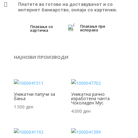

Платете во готово на доставувачот и со
интернет банкарство, онлајн со картички.
Плаќање при
Плаќање со
испорака
картичка
НАЈНОВИ ПРОИЗВОДИ
Уникатни папучи за
Уникатна рачно
бања
изработена чанта
Чоколаден Мус
1.500
ден
4.000
ден