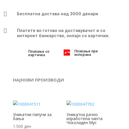

Бесплатна достава над 3000 денари

Платете во готово на доставувачот и со
интернет банкарство, онлајн со картички.
Плаќање при
Плаќање со
испорака
картичка
НАЈНОВИ ПРОИЗВОДИ
Уникатни папучи за
Уникатна рачно
бања
изработена чанта
Чоколаден Мус
1.500
ден