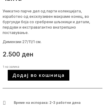
Уникатно парче дел од парти колекцијата,
изработео од ексклузивен макраме конец, во
бургунди боја со сребрени шљокици и детали,
пердуви и екстравагантно внатрепшно
поставување.
Димензии 27/11/1 см.
2.500
ден
1 на залиха
Додај во кошница
Уникатна
рачно
изработена
чанта
количина

Време на испорака: 2-3 работни дена