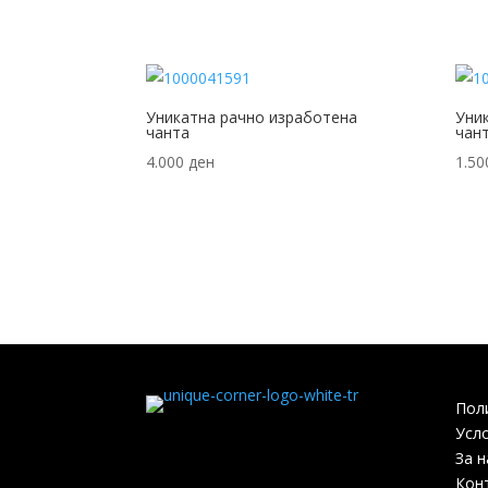
Уникатна рачно изработена
Уни
чанта
чан
4.000
ден
1.5
Пол
Усл
За н
Кон