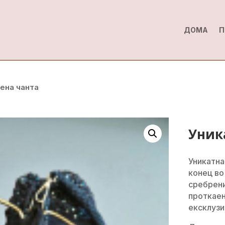
ДОМА
П
тена чанта
Уник
Уникатна
конец во
сребрени
проткаен
ексклузи