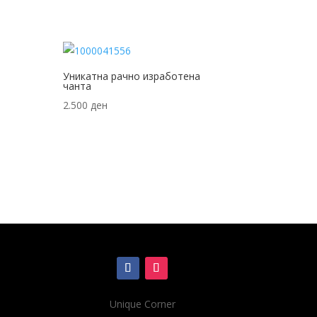
Уникатна рачно изработена
чанта
2.500
ден
Unique Corner