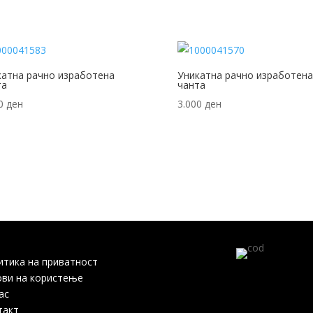
катна рачно изработена
Уникатна рачно изработена
та
чанта
00
ден
3.000
ден
итика на приватност
ови на користење
ас
такт