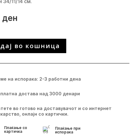
 34/11/14 см.
0
ден
дај во кошница
а
ме на испорака: 2-3 работни дена
платна достава над 3000 денари
тете во готово на доставувачот и со интернет
карство, онлајн со картички.
Плаќање со
Плаќање при
картичка
испорака