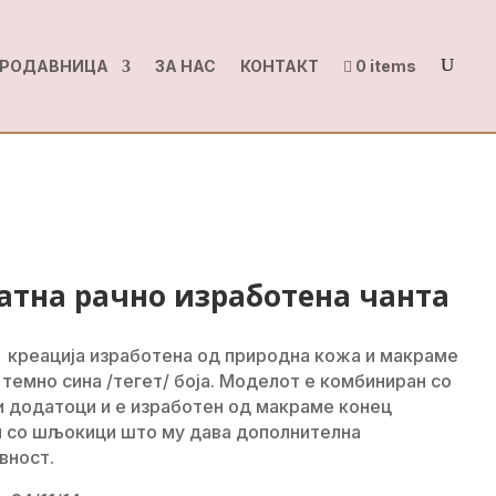
РОДАВНИЦА
ЗА НАС
КОНТАКТ
0 items
атна рачно изработена чанта
 креација изработена од природна кожа и макраме
 темно сина /тегет/ боја. Моделот е комбиниран со
 додатоци и е изработен од макраме конец
 со шљокици што му дава дополнителна
вност.