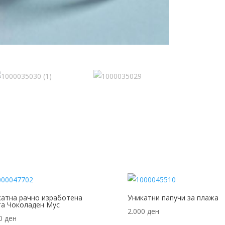
катна рачно изработена
Уникатни папучи за плажа
та Чоколаден Мус
2.000
ден
00
ден