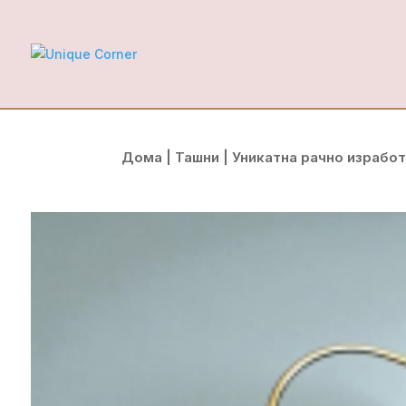
Дома
|
Ташни
| Уникатна рачно израбо