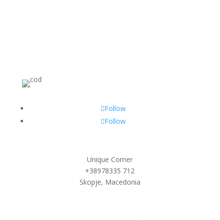
Услови на користење
За нас
Контакт
Достава и рефундирање
Follow
Follow
Unique Corner
+38978
335 712
Skopje, Macedonia