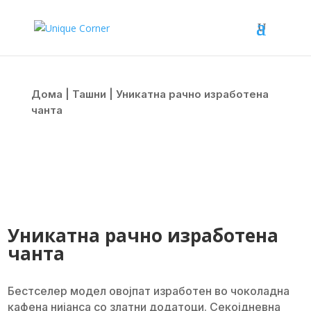
Дома
|
Ташни
| Уникатна рачно изработена
чанта
Уникатна рачно изработена
чанта
Бестселер модел овојпат изработен во чоколадна
кафена нијанса со златни додатоци. Секојдневна