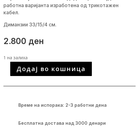
работна варијанта изработена од трикотажен
кабел.
Диманзии 33/15/4 см.
2.800
ден
1 на залиха
Додај во кошница
Уникатна
рачно
изработена
чанта
количина
Време на испорака: 2-3 работни дена
Бесплатна достава над 3000 денари