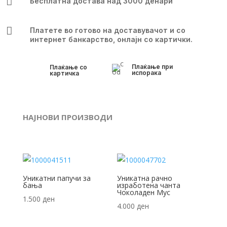

Бесплатна достава над 3000 денари

Платете во готово на доставувачот и со
интернет банкарство, онлајн со картички.
Плаќање при
Плаќање со
испорака
картичка
НАЈНОВИ ПРОИЗВОДИ
Уникатни папучи за
Уникатна рачно
бања
изработена чанта
Чоколаден Мус
1.500
ден
4.000
ден