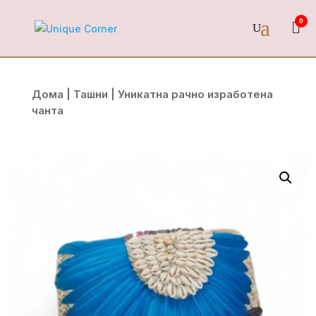
0
Дома
|
Ташни
| Уникатна рачно изработена
чанта