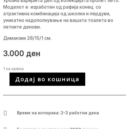
Урбана варијанта дел од колекцијата пролет лето.
Моделот е изработен од рафија конец со
атрактивна комбинација од школки и пердуви,
уникатно надополнување на вашата тоалета во
летните денови.
Диманзии 28/15/1 см.
3.000
ден
1 на залиха
Додај во кошница
Уникатна
рачно
изработена
чанта
количина

Време на испорака: 2-3 работни дена