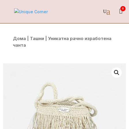
0
Дома
|
Ташни
| Уникатна рачно изработена
чанта