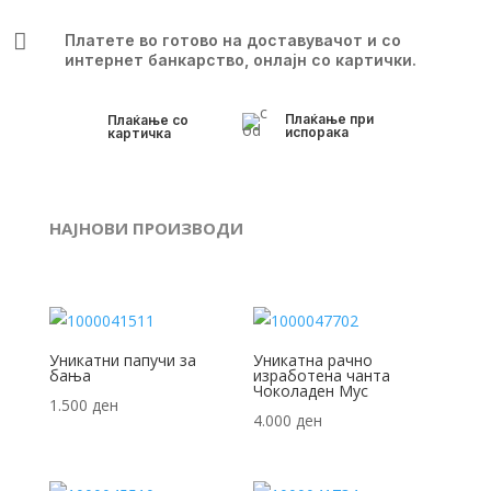

Платете во готово на доставувачот и со
интернет банкарство, онлајн со картички.
Плаќање при
Плаќање со
испорака
картичка
НАЈНОВИ ПРОИЗВОДИ
Уникатни папучи за
Уникатна рачно
бања
изработена чанта
Чоколаден Мус
1.500
ден
4.000
ден