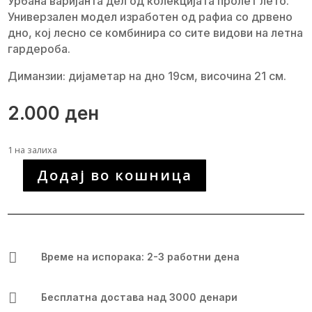
Урбана варијанта дел од колекцијата пролет лето.
Универзален модел изработен од рафиа со дрвено
дно, кој лесно се комбинира со сите видови на летна
гардероба.
Диманзии: дијаметар на дно 19см, височина 21 см.
2.000
ден
1 на залиха
Додај во кошница
Уникатна
рачно
изработена
чанта
количина

Време на испорака: 2-3 работни дена

Бесплатна достава над 3000 денари