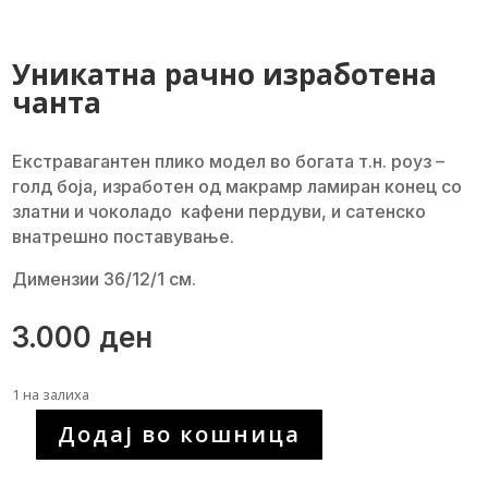
Уникатна рачно изработена
чанта
Екстравагантен плико модел во богата т.н. роуз –
голд боја, изработен од макрамр ламиран конец со
златни и чоколадо кафени пердуви, и сатенско
внатрешно поставување.
Димензии 36/12/1 см.
3.000
ден
1 на залиха
Додај во кошница
Уникатна
рачно