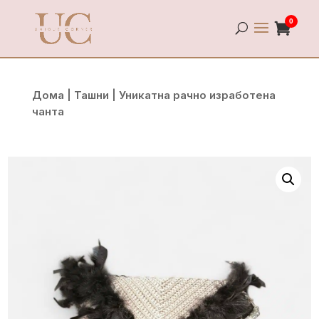
0
Дома
|
Ташни
| Уникатна рачно изработена
чанта